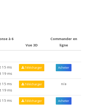
nse à 6
Commander en
Vue 3D
ligne
t 15 ms
Télécharger
Acheter
t 19 ms
t 15 ms
n/a
Télécharger
t 19 ms
t 15 ms
Télécharger
Acheter