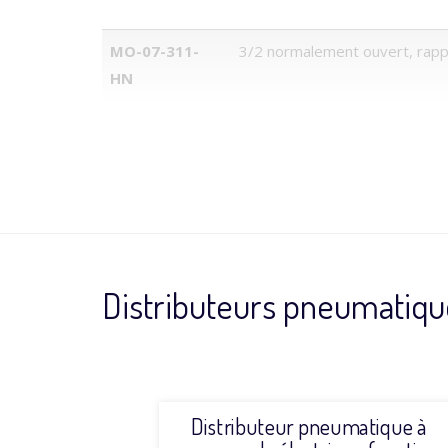
MO-07-311-
3/2 normalement ouvert, rapp
HN
Distributeurs pneumatiq
tique à
Distributeur pneumatique à