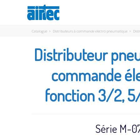
Catalogue
>
Distributeurs à commande electro pneumatique
>
Dist
Distributeur pne
commande éle
fonction 3/2, 5
Série M-0