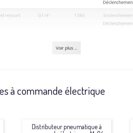
Déclenchemen
el ressort
G1/4"
1580
Enclenchemen
Déclenchemen
Voir plus ...
ues à commande électrique
Distributeur pneumatique à