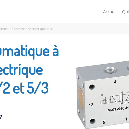
Accueil
Qu
ributeur à commande électrique M 07
umatique à
ctrique
/2 et 5/3
7