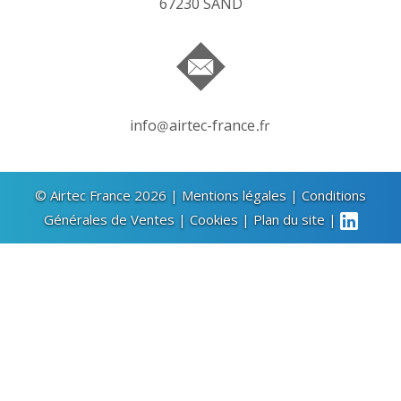
67230 SAND
info
airtec-france
© Airtec France 2026 |
Mentions légales
|
Conditions
Générales de Ventes
|
Cookies
|
Plan du site
|