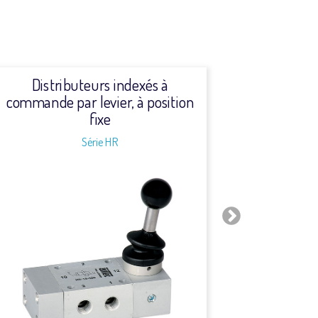
Distributeurs indexés à
Distr
commande par levier, à position
ma
fixe
Série HR