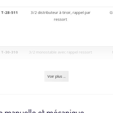
T-28-511
3/2 distributeur à tiroir, rappel par
G
ressort
T-30-310
3/2 monostable avec rappel ressort
Voir plus ...
e manuelle et mécanique