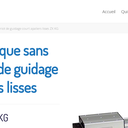
Accueil
Qu
iot de guidage court apaliers lisses ZX KG
que sans
 de guidage
s lisses
KG