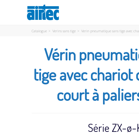
Catalogue
>
Verins sans tige
>
Verin pneumatique sans tige avec char
Vérin pneumati
tige avec chariot
court à palier
Série ZX-ø-